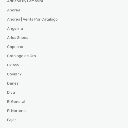
Adriana By Lamasini
Andrea
Andrea | Venta Por Catalogo
Angelina
Arles Shoes
Capricho
Catalogo de Oro
Cklass
Covid 19
Danesi
Diva
El General
El Norteno
Fajas