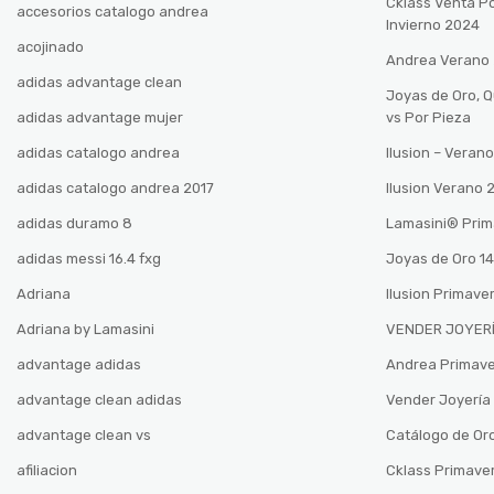
Cklass Venta P
accesorios catalogo andrea
Invierno 2024
acojinado
Andrea Verano
adidas advantage clean
Joyas de Oro, 
adidas advantage mujer
vs Por Pieza
adidas catalogo andrea
Ilusion – Vera
adidas catalogo andrea 2017
Ilusion Verano
adidas duramo 8
Lamasini®️ Pri
adidas messi 16.4 fxg
Joyas de Oro 14
Adriana
Ilusion Primave
Adriana by Lamasini
VENDER JOYERÍ
advantage adidas
Andrea Primav
advantage clean adidas
Vender Joyería 
advantage clean vs
Catálogo de Oro
afiliacion
Cklass Primave