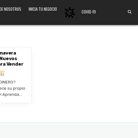
 DE NOSOTROS
INICIA TU NEGOCIO
COVID-19
imavera
 Nuevos
ara Vender
ogo
017
DINERO?
ece su propio
e! Aprenda…