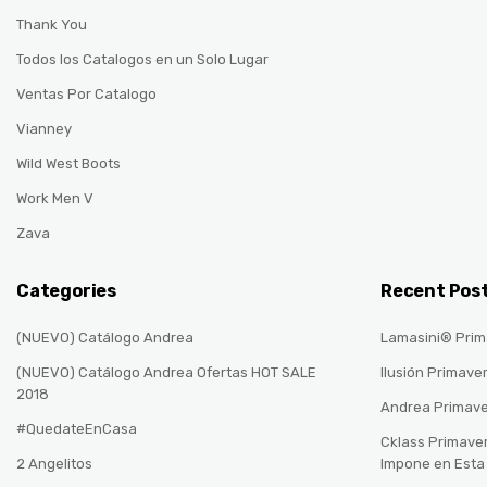
Thank You
Todos los Catalogos en un Solo Lugar
Ventas Por Catalogo
Vianney
Wild West Boots
Work Men V
Zava
Categories
Recent Pos
(NUEVO) Catálogo Andrea
Lamasini® Prim
(NUEVO) Catálogo Andrea Ofertas HOT SALE
Ilusión Primave
2018
Andrea Primav
#QuedateEnCasa
Cklass Primave
2 Angelitos
Impone en Est