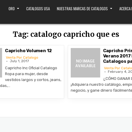
ORO
CATALOGOS USA
NUESTRAS MARCAS DE CATALOGOS
ACERCA
Tag:
catalogo capricho que es
Capricho Volumen 12
Capricho Pr
Verano 2017
Venta Por Catalogo
Catalogos p
July 1, 2017
Capricho Inc Oficial Catalogo
Venta Por Catal
February 4, 2
Ropa para mujer, desde
¿CÓMO GANAR 
vestidos largos y cortos, jeans,
¡Adquiera nuestro catálogo, empi
ldas,…
negocio, y gane dinero fácilment