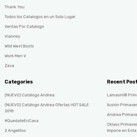
Thank You
Todos los Catalogos en un Solo Lugar
Ventas Por Catalogo
Vianney
Wild West Boots
Work Men V
Zava
Categories
Recent Pos
(NUEVO) Catálogo Andrea
Lamasini® Prim
(NUEVO) Catálogo Andrea Ofertas HOT SALE
Ilusión Primave
2018
Andrea Primav
#QuedateEnCasa
Cklass Primave
2 Angelitos
Impone en Est