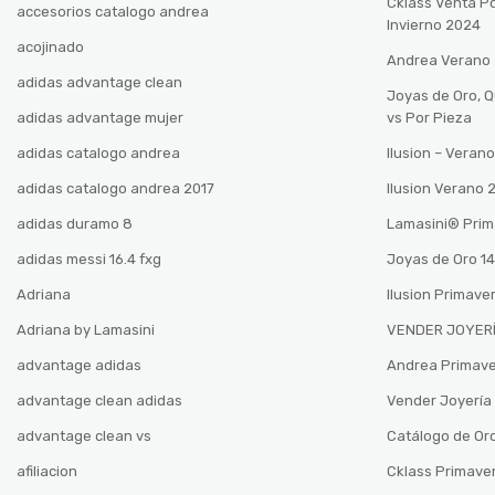
Cklass Venta P
accesorios catalogo andrea
Invierno 2024
acojinado
Andrea Verano
adidas advantage clean
Joyas de Oro, 
adidas advantage mujer
vs Por Pieza
adidas catalogo andrea
Ilusion – Vera
adidas catalogo andrea 2017
Ilusion Verano
adidas duramo 8
Lamasini®️ Pri
adidas messi 16.4 fxg
Joyas de Oro 14
Adriana
Ilusion Primave
Adriana by Lamasini
VENDER JOYERÍ
advantage adidas
Andrea Primav
advantage clean adidas
Vender Joyería 
advantage clean vs
Catálogo de Oro
afiliacion
Cklass Primave