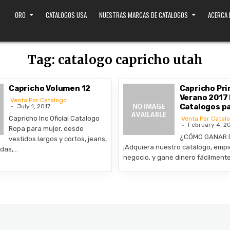
ORO
CATALOGOS USA
NUESTRAS MARCAS DE CATALOGOS
ACERCA
Tag:
catalogo capricho utah
Capricho Volumen 12
Capricho Pr
Verano 2017
Venta Por Catalogo
Catalogos p
July 1, 2017
Capricho Inc Oficial Catalogo
Venta Por Catal
February 4, 2
Ropa para mujer, desde
¿CÓMO GANAR 
vestidos largos y cortos, jeans,
¡Adquiera nuestro catálogo, empi
ldas,…
negocio, y gane dinero fácilment