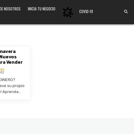
 DE NOSOTROS
INICIA TU NEGOCIO
COVID-19
imavera
 Nuevos
ara Vender
ogo
017
DINERO?
ece su propio
e! Aprenda…