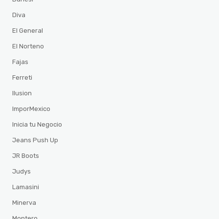
Diva
El General
El Norteno
Fajas
Ferreti
Ilusion
ImporMexico
Inicia tu Negocio
Jeans Push Up
JR Boots
Judys
Lamasini
Minerva
Montero