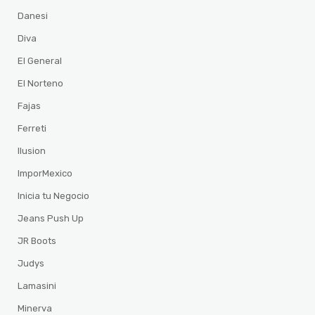
Danesi
Diva
El General
El Norteno
Fajas
Ferreti
Ilusion
ImporMexico
Inicia tu Negocio
Jeans Push Up
JR Boots
Judys
Lamasini
Minerva