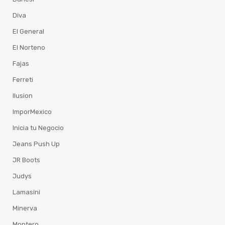
Diva
El General
El Norteno
Fajas
Ferreti
Ilusion
ImporMexico
Inicia tu Negocio
Jeans Push Up
JR Boots
Judys
Lamasini
Minerva
Montero