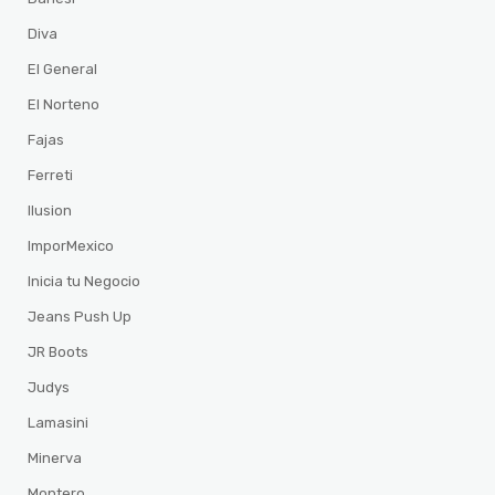
Diva
El General
El Norteno
Fajas
Ferreti
Ilusion
ImporMexico
Inicia tu Negocio
Jeans Push Up
JR Boots
Judys
Lamasini
Minerva
Montero