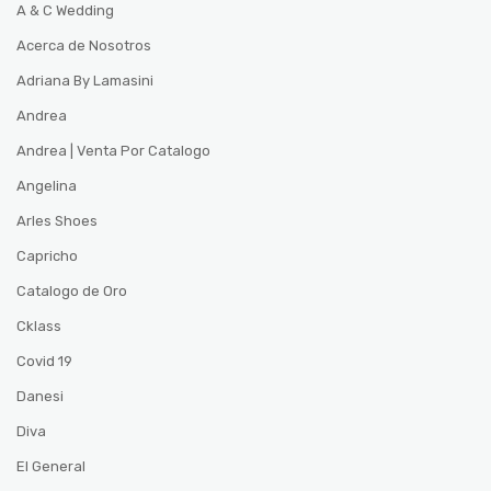
A & C Wedding
Acerca de Nosotros
Adriana By Lamasini
Andrea
Andrea | Venta Por Catalogo
Angelina
Arles Shoes
Capricho
Catalogo de Oro
Cklass
Covid 19
Danesi
Diva
El General