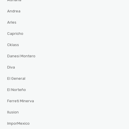
Andrea
Arles
Capricho
Cklass
Danesi Montero
Diva
El General
El Norteño
Ferreti Minerva
Ilusion
ImporMexico