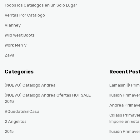
Todos los Catalogos en un Solo Lugar
Ventas Por Catalogo
Vianney
Wild West Boots
Work Men V
Zava
Categories
Recent Pos
(NUEVO) Catálogo Andrea
Lamasini® Prim
(NUEVO) Catálogo Andrea Ofertas HOT SALE
Ilusión Primave
2018
Andrea Primav
#QuedateEnCasa
Cklass Primave
2 Angelitos
Impone en Est
2015
Ilusión Primave