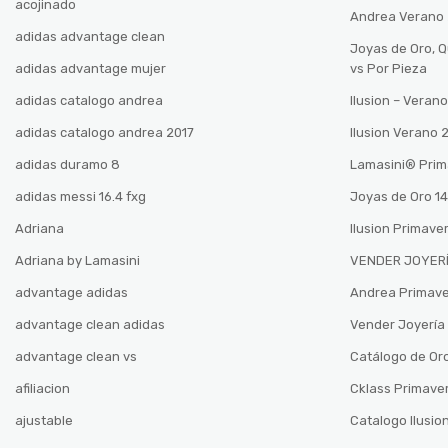
acojinado
Andrea Verano
adidas advantage clean
Joyas de Oro, 
adidas advantage mujer
vs Por Pieza
adidas catalogo andrea
Ilusion – Vera
adidas catalogo andrea 2017
Ilusion Verano
adidas duramo 8
Lamasini®️ Pri
adidas messi 16.4 fxg
Joyas de Oro 14
Adriana
Ilusion Primave
Adriana by Lamasini
VENDER JOYERÍ
advantage adidas
Andrea Primav
advantage clean adidas
Vender Joyería 
advantage clean vs
Catálogo de Oro
afiliacion
Cklass Primave
ajustable
Catalogo Ilusio