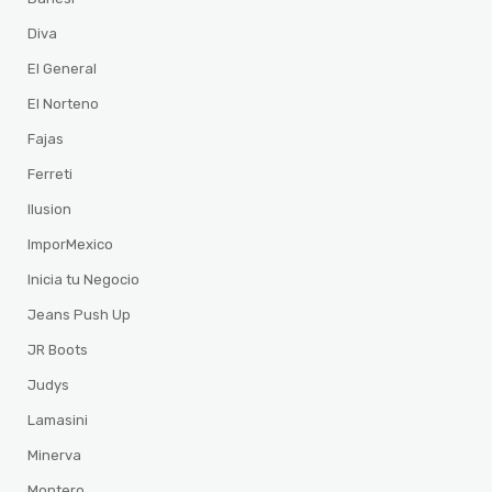
Diva
El General
El Norteno
Fajas
Ferreti
Ilusion
ImporMexico
Inicia tu Negocio
Jeans Push Up
JR Boots
Judys
Lamasini
Minerva
Montero