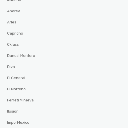
Andrea
Arles
Capricho
Cklass
Danesi Montero
Diva
El General
El Norteño
Ferreti Minerva
Ilusion
ImporMexico