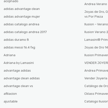
acojinado
Andrea Verano
adidas advantage clean
Joyas de Oro, 
adidas advantage mujer
vs Por Pieza
adidas catalogo andrea
Ilusion – Vera
adidas catalogo andrea 2017
Ilusion Verano
adidas duramo 8
Lamasini®️ Pri
adidas messi 16.4 fxg
Joyas de Oro 14
Adriana
Ilusion Primave
Adriana by Lamasini
VENDER JOYERÍ
advantage adidas
Andrea Primav
advantage clean adidas
Vender Joyería 
advantage clean vs
Catálogo de Oro
afiliacion
Cklass Primave
ajustable
Catalogo Ilusio