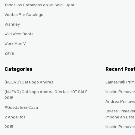
Todos los Catalogos en un Solo Lugar
Ventas Por Catalogo
Vianney
Wild West Boots
Work Men V
Zava
Categories
Recent Pos
(NUEVO) Catálogo Andrea
Lamasini® Prim
(NUEVO) Catálogo Andrea Ofertas HOT SALE
Ilusión Primave
2018
Andrea Primav
#QuedateEnCasa
Cklass Primave
2 Angelitos
Impone en Est
2015
Ilusión Primave