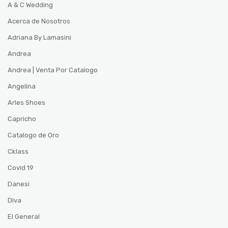
A & C Wedding
Acerca de Nosotros
Adriana By Lamasini
Andrea
Andrea | Venta Por Catalogo
Angelina
Arles Shoes
Capricho
Catalogo de Oro
Cklass
Covid 19
Danesi
Diva
El General