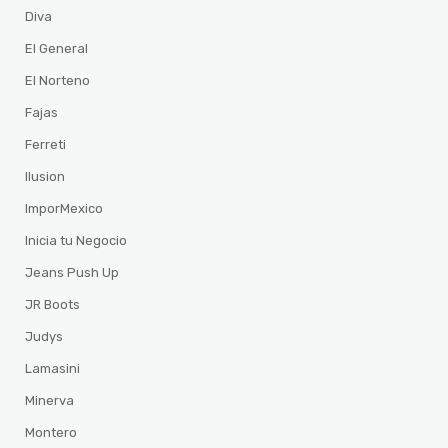
Diva
El General
El Norteno
Fajas
Ferreti
Ilusion
ImporMexico
Inicia tu Negocio
Jeans Push Up
JR Boots
Judys
Lamasini
Minerva
Montero