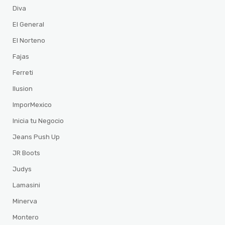
Diva
El General
El Norteno
Fajas
Ferreti
Ilusion
ImporMexico
Inicia tu Negocio
Jeans Push Up
JR Boots
Judys
Lamasini
Minerva
Montero