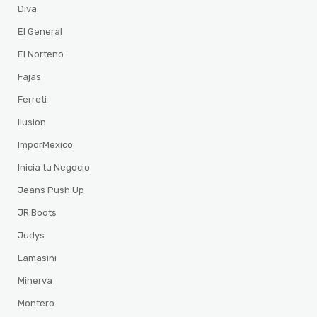
Diva
El General
El Norteno
Fajas
Ferreti
Ilusion
ImporMexico
Inicia tu Negocio
Jeans Push Up
JR Boots
Judys
Lamasini
Minerva
Montero