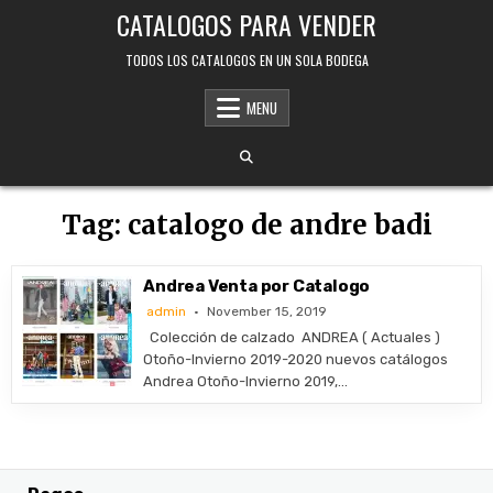
Skip
CATALOGOS PARA VENDER
to
content
TODOS LOS CATALOGOS EN UN SOLA BODEGA
MENU
Tag:
catalogo de andre badi
Andrea Venta por Catalogo
admin
November 15, 2019
Colección de calzado ANDREA ( Actuales )
Otoño-Invierno 2019-2020 nuevos catálogos
Andrea Otoño-Invierno 2019,…