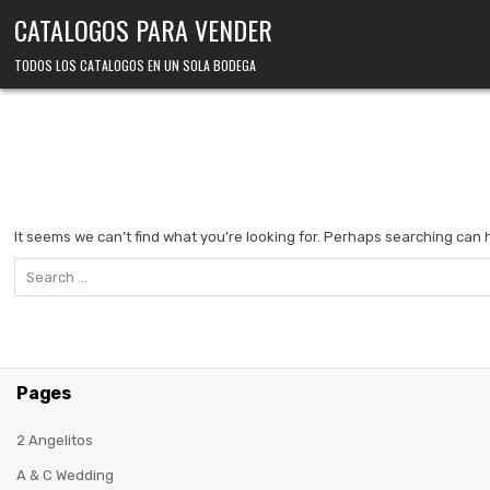
Skip
CATALOGOS PARA VENDER
to
content
TODOS LOS CATALOGOS EN UN SOLA BODEGA
It seems we can’t find what you’re looking for. Perhaps searching can 
Search
for:
Pages
2 Angelitos
A & C Wedding