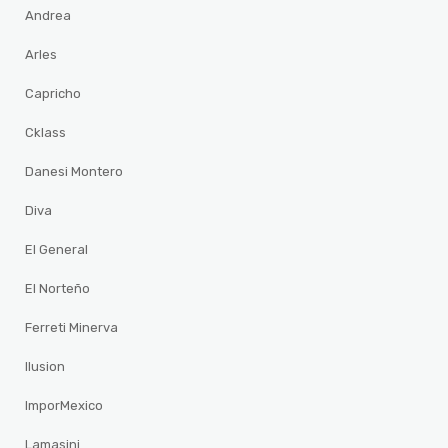
Andrea
Arles
Capricho
Cklass
Danesi Montero
Diva
El General
El Norteño
Ferreti Minerva
Ilusion
ImporMexico
Lamasini