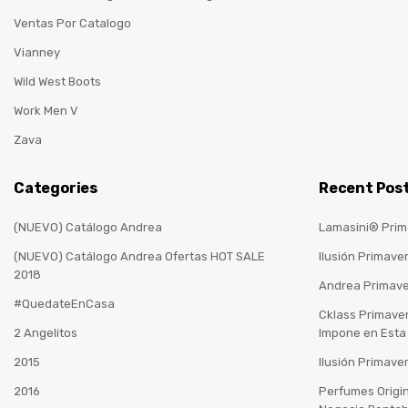
Ventas Por Catalogo
Vianney
Wild West Boots
Work Men V
Zava
Categories
Recent Pos
(NUEVO) Catálogo Andrea
Lamasini® Prim
(NUEVO) Catálogo Andrea Ofertas HOT SALE
Ilusión Primave
2018
Andrea Primav
#QuedateEnCasa
Cklass Primave
2 Angelitos
Impone en Est
2015
Ilusión Primave
2016
Perfumes Origin