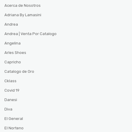
Acerca de Nosotros
Adriana By Lamasini
Andrea
Andrea | Venta Por Catalogo
Angelina
Arles Shoes
Capricho
Catalogo de Oro
Cklass
Covid 19
Danesi
Diva
El General
El Norteno