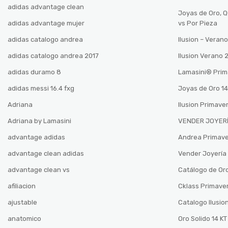
adidas advantage clean
Joyas de Oro, 
adidas advantage mujer
vs Por Pieza
adidas catalogo andrea
Ilusion – Vera
adidas catalogo andrea 2017
Ilusion Verano
adidas duramo 8
Lamasini®️ Pri
adidas messi 16.4 fxg
Joyas de Oro 14
Adriana
Ilusion Primave
Adriana by Lamasini
VENDER JOYERÍ
advantage adidas
Andrea Primav
advantage clean adidas
Vender Joyería 
advantage clean vs
Catálogo de Oro
afiliacion
Cklass Primave
ajustable
Catalogo Ilusio
anatomico
Oro Solido 14 KT