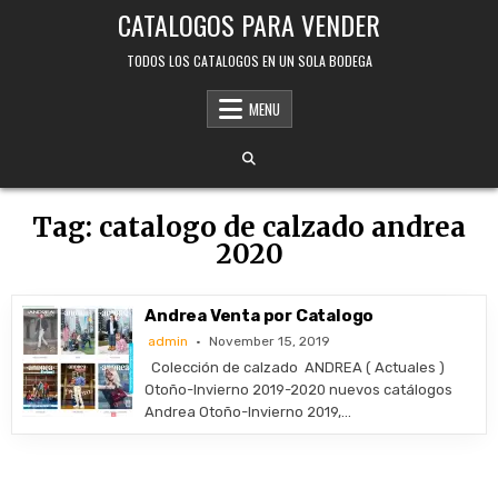
Skip
CATALOGOS PARA VENDER
to
content
TODOS LOS CATALOGOS EN UN SOLA BODEGA
MENU
Tag:
catalogo de calzado andrea
2020
Andrea Venta por Catalogo
admin
November 15, 2019
Colección de calzado ANDREA ( Actuales )
Otoño-Invierno 2019-2020 nuevos catálogos
Andrea Otoño-Invierno 2019,…