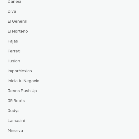
Danesi
Diva
El General
El Norteno
Fajas
Ferreti
Ilusion
ImporMexico
Inicia tu Negocio
Jeans Push Up
JR Boots
Judys
Lamasini
Minerva