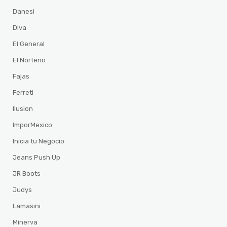
Danesi
Diva
El General
El Norteno
Fajas
Ferreti
Ilusion
ImporMexico
Inicia tu Negocio
Jeans Push Up
JR Boots
Judys
Lamasini
Minerva