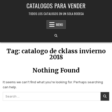
Skip
CATALOGOS PARA VENDER
to
content
TODOS LOS CATALOGOS EN UN SOLA BODEGA
MENU
Tag:
catalogo de cklass invierno
2018
Nothing Found
It seems we can’t find what you’re looking for. Perhaps searching
can help.
Search
for: