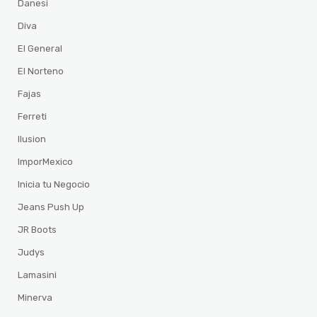
Danesi
Diva
El General
El Norteno
Fajas
Ferreti
Ilusion
ImporMexico
Inicia tu Negocio
Jeans Push Up
JR Boots
Judys
Lamasini
Minerva