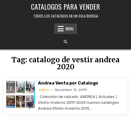
Skip
CATALOGOS PARA VENDER
to
content
TODOS LOS CATALOGOS EN UN SOLA BODEGA
MENU
Tag:
catalogo de vestir andrea
2020
Andrea Venta por Catalogo
admin
November 15, 2019
Colección de calzado ANDREA ( Actuales )
Otoño-Invierno 2019-2020 nuevos catálogos
Andrea Otoño-Invierno 2019,…