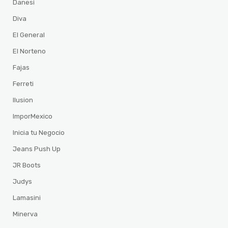
Danesi
Diva
El General
El Norteno
Fajas
Ferreti
Ilusion
ImporMexico
Inicia tu Negocio
Jeans Push Up
JR Boots
Judys
Lamasini
Minerva