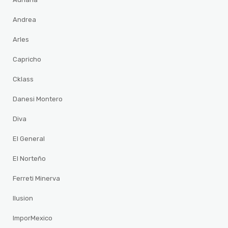
Andrea
Arles
Capricho
Cklass
Danesi Montero
Diva
El General
El Norteño
Ferreti Minerva
Ilusion
ImporMexico