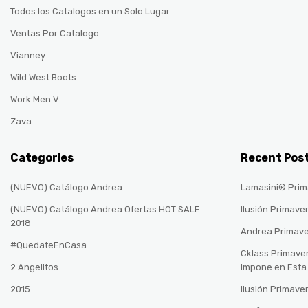
Todos los Catalogos en un Solo Lugar
Ventas Por Catalogo
Vianney
Wild West Boots
Work Men V
Zava
Categories
Recent Pos
(NUEVO) Catálogo Andrea
Lamasini® Prim
(NUEVO) Catálogo Andrea Ofertas HOT SALE
Ilusión Primave
2018
Andrea Primav
#QuedateEnCasa
Cklass Primave
2 Angelitos
Impone en Est
2015
Ilusión Primave