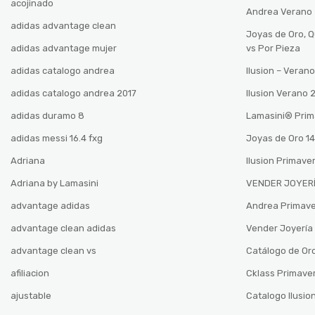
acojinado
Andrea Verano
adidas advantage clean
Joyas de Oro, 
adidas advantage mujer
vs Por Pieza
adidas catalogo andrea
Ilusion – Vera
adidas catalogo andrea 2017
Ilusion Verano
adidas duramo 8
Lamasini®️ Pri
adidas messi 16.4 fxg
Joyas de Oro 14
Adriana
Ilusion Primave
Adriana by Lamasini
VENDER JOYERÍ
advantage adidas
Andrea Primav
advantage clean adidas
Vender Joyería 
advantage clean vs
Catálogo de Oro
afiliacion
Cklass Primave
ajustable
Catalogo Ilusio