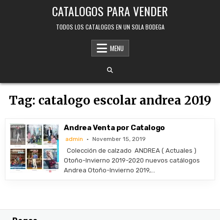
Skip
CATALOGOS PARA VENDER
to
content
TODOS LOS CATALOGOS EN UN SOLA BODEGA
MENU
Tag:
catalogo escolar andrea 2019
Andrea Venta por Catalogo
admin
November 15, 2019
Colección de calzado ANDREA ( Actuales )
Otoño-Invierno 2019-2020 nuevos catálogos
Andrea Otoño-Invierno 2019,…