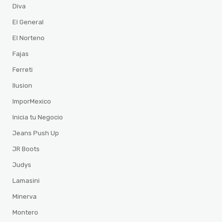
Diva
El General
El Norteno
Fajas
Ferreti
Ilusion
ImporMexico
Inicia tu Negocio
Jeans Push Up
JR Boots
Judys
Lamasini
Minerva
Montero