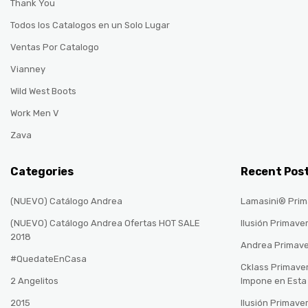
Thank You
Todos los Catalogos en un Solo Lugar
Ventas Por Catalogo
Vianney
Wild West Boots
Work Men V
Zava
Categories
Recent Pos
(NUEVO) Catálogo Andrea
Lamasini® Prim
(NUEVO) Catálogo Andrea Ofertas HOT SALE
Ilusión Primave
2018
Andrea Primav
#QuedateEnCasa
Cklass Primave
2 Angelitos
Impone en Est
2015
Ilusión Primave