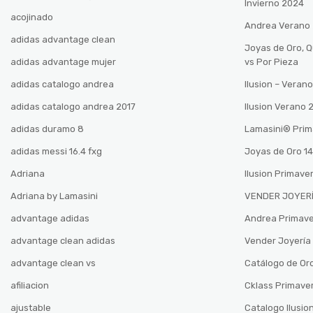
Invierno 2024
acojinado
Andrea Verano
adidas advantage clean
Joyas de Oro, 
adidas advantage mujer
vs Por Pieza
adidas catalogo andrea
Ilusion – Vera
adidas catalogo andrea 2017
Ilusion Verano
adidas duramo 8
Lamasini®️ Pri
adidas messi 16.4 fxg
Joyas de Oro 14
Adriana
Ilusion Primave
Adriana by Lamasini
VENDER JOYERÍ
advantage adidas
Andrea Primav
advantage clean adidas
Vender Joyería 
advantage clean vs
Catálogo de Oro
afiliacion
Cklass Primave
ajustable
Catalogo Ilusio