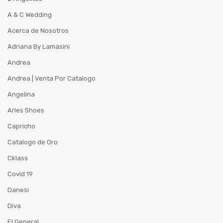
A & C Wedding
Acerca de Nosotros
Adriana By Lamasini
Andrea
Andrea | Venta Por Catalogo
Angelina
Arles Shoes
Capricho
Catalogo de Oro
Cklass
Covid 19
Danesi
Diva
El General