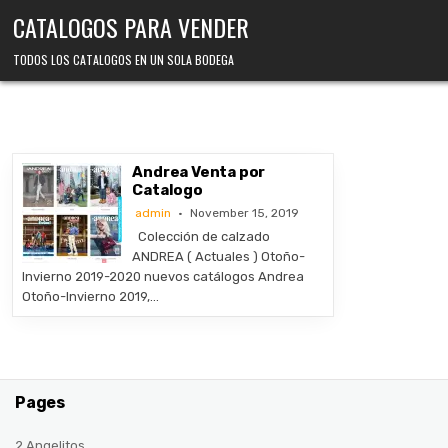
Skip
CATALOGOS PARA VENDER
to
content
TODOS LOS CATALOGOS EN UN SOLA BODEGA
Andrea Venta por
Catalogo
admin
November 15, 2019
Colección de calzado
ANDREA ( Actuales ) Otoño-
Invierno 2019-2020 nuevos catálogos Andrea
Otoño-Invierno 2019,…
Pages
2 Angelitos