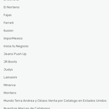
El Norteno
Fajas
Ferreti
Ilusion
ImporMexico
Inicia tu Negocio
Jeans Push Up
JR Boots
Judys
Lamasini
Minerva
Montero
Mundo Terra Andrea y Cklass Venta por Catalogo en Estados Unidos
Nuestras Marcas de Catalogos