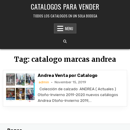
Skip
CATALOGOS PARA VENDER
to
content
TODOS LOS CATALOGOS EN UN SOLA BODEGA
MENU
Tag:
catalogo marcas andrea
Andrea Venta por Catalogo
admin
November 15, 2019
Colección de calzado ANDREA ( Actuales )
Otoño-Invierno 2019-2020 nuevos catálogos
Andrea Otoño-Invierno 2019,…