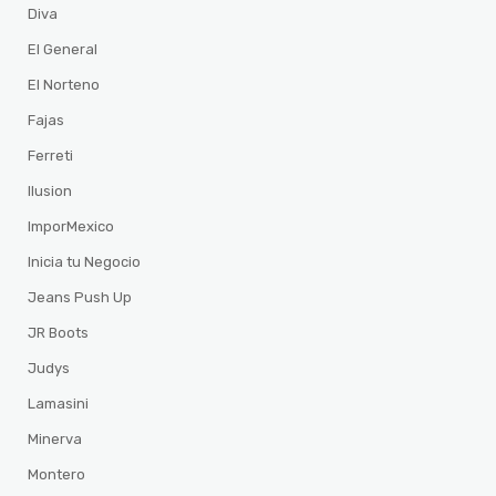
Diva
El General
El Norteno
Fajas
Ferreti
Ilusion
ImporMexico
Inicia tu Negocio
Jeans Push Up
JR Boots
Judys
Lamasini
Minerva
Montero