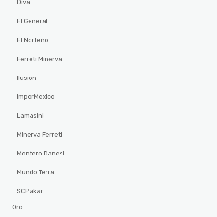
Diva
El General
El Norteño
Ferreti Minerva
Ilusion
ImporMexico
Lamasini
Minerva Ferreti
Montero Danesi
Mundo Terra
SCPakar
Oro