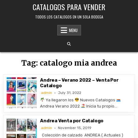
Skip
CATALOGOS PARA VENDER
to
content
TODOS LOS CATALOGOS EN UN SOLA BODEGA
MENU
Tag:
catalogo mia andrea
Andrea – Verano 2022 – Venta Por
Catalogo
admin
July 31, 2022
Ya llegaron los
Nuevos Catalogos
Andrea Verano 2022
Inicia tu propio…
Andrea Venta por Catalogo
admin
November 15, 2019
Colección de calzado ANDREA ( Actuales )