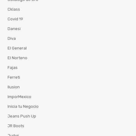
Cklass
Covid 19
Danesi
Diva
El General
El Norteno
Fajas
Ferreti
Ilusion
ImporMexico
Inicia tu Negocio
Jeans Push Up
JR Boots
Judys