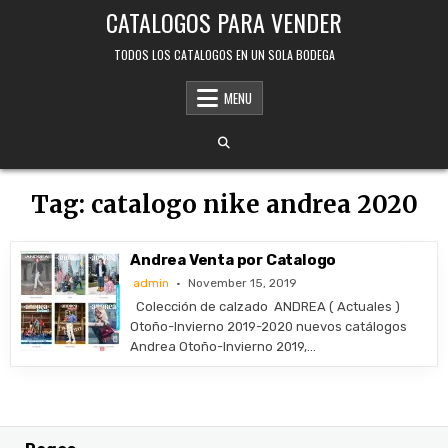
Skip
CATALOGOS PARA VENDER
to
content
TODOS LOS CATALOGOS EN UN SOLA BODEGA
MENU
Tag:
catalogo nike andrea 2020
Andrea Venta por Catalogo
admin
November 15, 2019
Colección de calzado ANDREA ( Actuales )
Otoño-Invierno 2019-2020 nuevos catálogos
Andrea Otoño-Invierno 2019,…