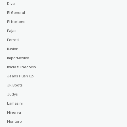
Diva
El General
El Norteno
Fajas
Ferreti
Ilusion
ImporMexico
Inicia tu Negocio
Jeans Push Up
JR Boots
Judys
Lamasini
Minerva
Montero