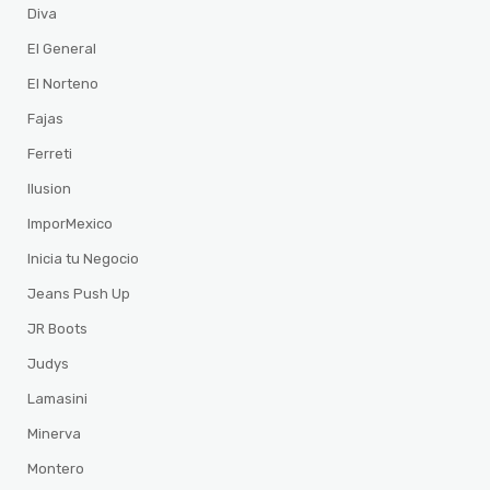
Diva
El General
El Norteno
Fajas
Ferreti
Ilusion
ImporMexico
Inicia tu Negocio
Jeans Push Up
JR Boots
Judys
Lamasini
Minerva
Montero