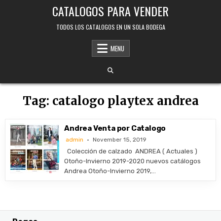
Skip
CATALOGOS PARA VENDER
to
content
TODOS LOS CATALOGOS EN UN SOLA BODEGA
MENU
Tag:
catalogo playtex andrea
Andrea Venta por Catalogo
admin
November 15, 2019
Colección de calzado ANDREA ( Actuales )
Otoño-Invierno 2019-2020 nuevos catálogos
Andrea Otoño-Invierno 2019,…