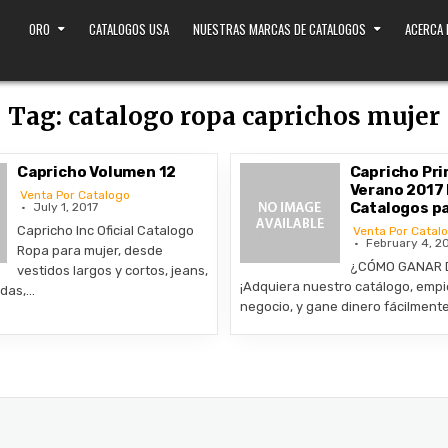
ORO
CATALOGOS USA
NUESTRAS MARCAS DE CATALOGOS
ACERCA
Tag:
catalogo ropa caprichos mujer
Capricho Volumen 12
Capricho Pr
Verano 2017
Venta Por Catalogo
Catalogos p
July 1, 2017
Capricho Inc Oficial Catalogo
Venta Por Catal
February 4, 2
Ropa para mujer, desde
¿CÓMO GANAR 
vestidos largos y cortos, jeans,
¡Adquiera nuestro catálogo, empi
ldas,…
negocio, y gane dinero fácilment