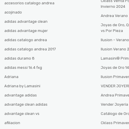
Cklass Venta P
accesorios catalogo andrea
Invierno 2024
acojinado
Andrea Verano
adidas advantage clean
Joyas de Oro, 
adidas advantage mujer
vs Por Pieza
adidas catalogo andrea
Ilusion – Vera
adidas catalogo andrea 2017
Ilusion Verano
adidas duramo 8
Lamasini®️ Pri
adidas messi 16.4 fxg
Joyas de Oro 14
Adriana
Ilusion Primave
Adriana by Lamasini
VENDER JOYERÍ
advantage adidas
Andrea Primav
advantage clean adidas
Vender Joyería 
advantage clean vs
Catálogo de Oro
afiliacion
Cklass Primave