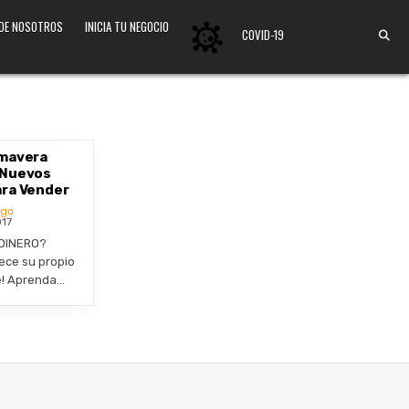
 DE NOSOTROS
INICIA TU NEGOCIO
COVID-19
imavera
 Nuevos
ara Vender
ogo
017
DINERO?
ece su propio
e! Aprenda…