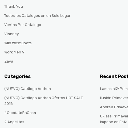
Thank You
Todos los Catalogos en un Solo Lugar
Ventas Por Catalogo
Vianney
Wild West Boots
Work Men V
Zava
Categories
Recent Pos
(NUEVO) Catálogo Andrea
Lamasini® Prim
(NUEVO) Catálogo Andrea Ofertas HOT SALE
Ilusión Primave
2018
Andrea Primav
#QuedateEnCasa
Cklass Primave
2 Angelitos
Impone en Est