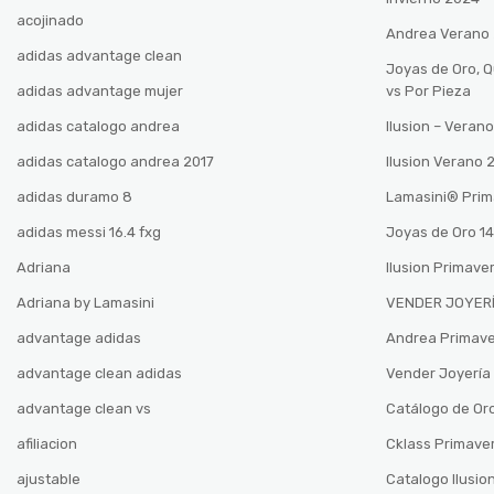
acojinado
Andrea Verano
adidas advantage clean
Joyas de Oro, 
adidas advantage mujer
vs Por Pieza
adidas catalogo andrea
Ilusion – Vera
adidas catalogo andrea 2017
Ilusion Verano
adidas duramo 8
Lamasini®️ Pri
adidas messi 16.4 fxg
Joyas de Oro 14
Adriana
Ilusion Primave
Adriana by Lamasini
VENDER JOYERÍ
advantage adidas
Andrea Primav
advantage clean adidas
Vender Joyería 
advantage clean vs
Catálogo de Oro
afiliacion
Cklass Primave
ajustable
Catalogo Ilusio