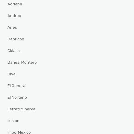
Adriana
Andrea
Arles
Capricho
Cklass
Danesi Montero
Diva
El General
El Norteño
Ferreti Minerva
Ilusion
ImporMexico