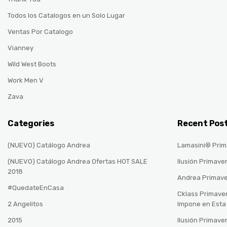
Todos los Catalogos en un Solo Lugar
Ventas Por Catalogo
Vianney
Wild West Boots
Work Men V
Zava
Categories
Recent Pos
(NUEVO) Catálogo Andrea
Lamasini® Prim
(NUEVO) Catálogo Andrea Ofertas HOT SALE
Ilusión Primave
2018
Andrea Primav
#QuedateEnCasa
Cklass Primave
2 Angelitos
Impone en Est
2015
Ilusión Primave