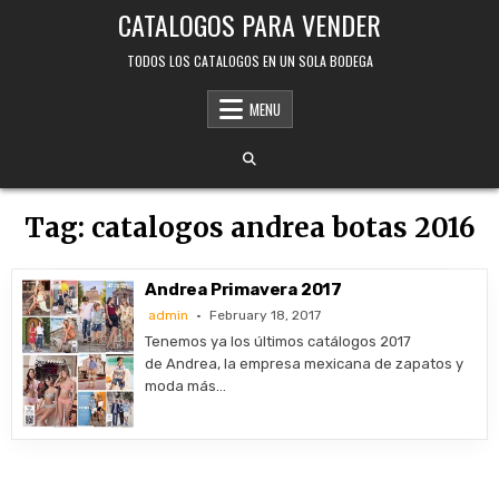
Skip
CATALOGOS PARA VENDER
to
content
TODOS LOS CATALOGOS EN UN SOLA BODEGA
MENU
Tag:
catalogos andrea botas 2016
Andrea Primavera 2017
admin
February 18, 2017
Tenemos ya los últimos catálogos 2017
de Andrea, la empresa mexicana de zapatos y
moda más…