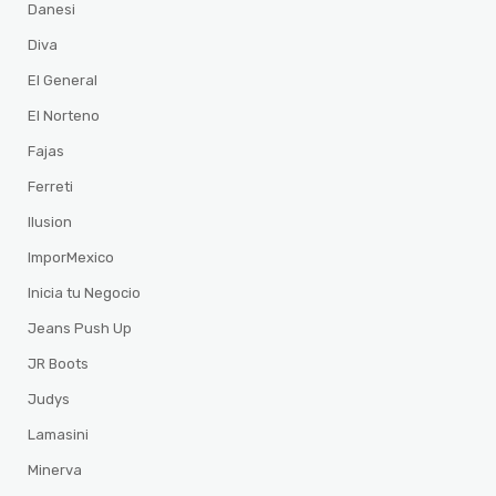
Danesi
Diva
El General
El Norteno
Fajas
Ferreti
Ilusion
ImporMexico
Inicia tu Negocio
Jeans Push Up
JR Boots
Judys
Lamasini
Minerva