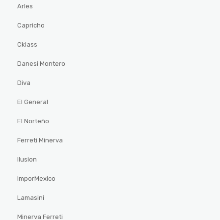
Arles
Capricho
Cklass
Danesi Montero
Diva
El General
El Norteño
Ferreti Minerva
Ilusion
ImporMexico
Lamasini
Minerva Ferreti