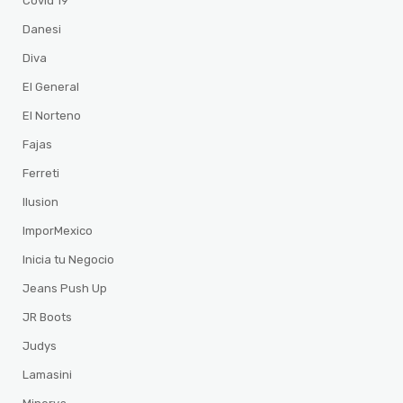
Covid 19
Danesi
Diva
El General
El Norteno
Fajas
Ferreti
Ilusion
ImporMexico
Inicia tu Negocio
Jeans Push Up
JR Boots
Judys
Lamasini