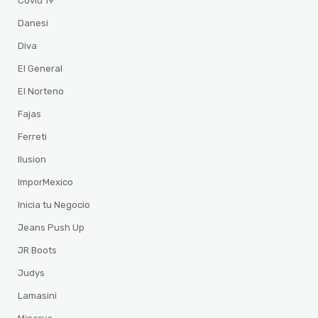
Covid 19
Danesi
Diva
El General
El Norteno
Fajas
Ferreti
Ilusion
ImporMexico
Inicia tu Negocio
Jeans Push Up
JR Boots
Judys
Lamasini