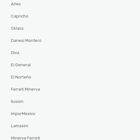
Arles
Capricho
Cklass
Danesi Montero
Diva
El General
El Norteño
Ferreti Minerva
Ilusion
ImporMexico
Lamasini
Minerva Ferreti