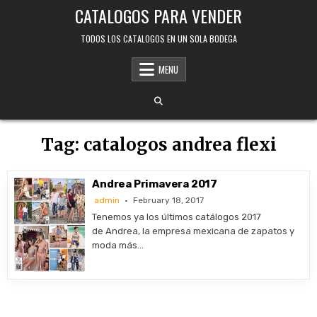
Skip
CATALOGOS PARA VENDER
to
content
TODOS LOS CATALOGOS EN UN SOLA BODEGA
MENU
Tag:
catalogos andrea flexi
Andrea Primavera 2017
admin
February 18, 2017
Tenemos ya los últimos catálogos 2017
de Andrea, la empresa mexicana de zapatos y
moda más…