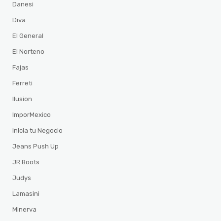
Danesi
Diva
El General
El Norteno
Fajas
Ferreti
Ilusion
ImporMexico
Inicia tu Negocio
Jeans Push Up
JR Boots
Judys
Lamasini
Minerva