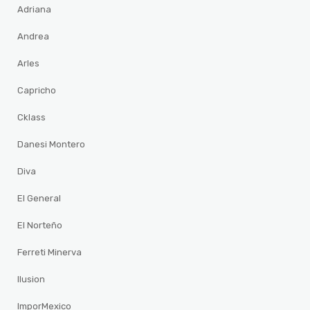
Adriana
Andrea
Arles
Capricho
Cklass
Danesi Montero
Diva
El General
El Norteño
Ferreti Minerva
Ilusion
ImporMexico