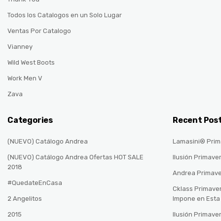
Todos los Catalogos en un Solo Lugar
Ventas Por Catalogo
Vianney
Wild West Boots
Work Men V
Zava
Categories
Recent Pos
(NUEVO) Catálogo Andrea
Lamasini® Prim
(NUEVO) Catálogo Andrea Ofertas HOT SALE
Ilusión Primave
2018
Andrea Primav
#QuedateEnCasa
Cklass Primave
2 Angelitos
Impone en Est
2015
Ilusión Primave