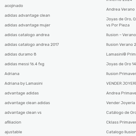
acojinado
Andrea Verano
adidas advantage clean
Joyas de Oro, 
adidas advantage mujer
vs Por Pieza
adidas catalogo andrea
Ilusion – Vera
adidas catalogo andrea 2017
Ilusion Verano
adidas duramo 8
Lamasini®️ Pri
adidas messi 16.4 fxg
Joyas de Oro 14
Adriana
Ilusion Primave
Adriana by Lamasini
VENDER JOYERÍ
advantage adidas
Andrea Primav
advantage clean adidas
Vender Joyería 
advantage clean vs
Catálogo de Oro
afiliacion
Cklass Primave
ajustable
Catalogo Ilusio