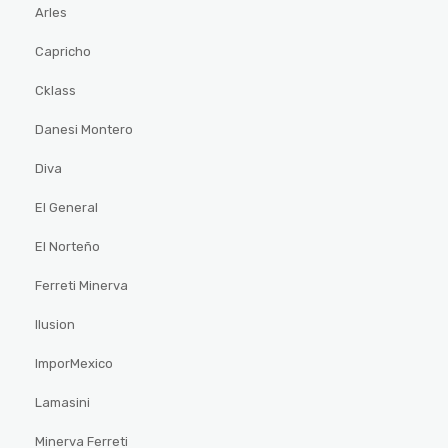
Arles
Capricho
Cklass
Danesi Montero
Diva
El General
El Norteño
Ferreti Minerva
Ilusion
ImporMexico
Lamasini
Minerva Ferreti