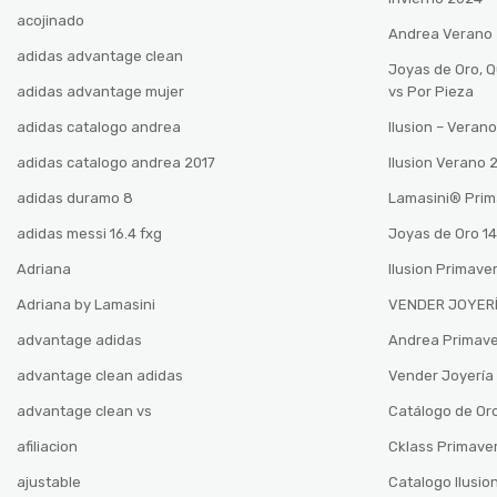
acojinado
Andrea Verano
adidas advantage clean
Joyas de Oro, 
adidas advantage mujer
vs Por Pieza
adidas catalogo andrea
Ilusion – Vera
adidas catalogo andrea 2017
Ilusion Verano
adidas duramo 8
Lamasini®️ Pri
adidas messi 16.4 fxg
Joyas de Oro 14
Adriana
Ilusion Primave
Adriana by Lamasini
VENDER JOYERÍ
advantage adidas
Andrea Primav
advantage clean adidas
Vender Joyería 
advantage clean vs
Catálogo de Oro
afiliacion
Cklass Primave
ajustable
Catalogo Ilusio