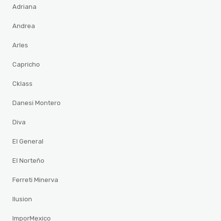
Adriana
Andrea
Arles
Capricho
Cklass
Danesi Montero
Diva
El General
El Norteño
Ferreti Minerva
Ilusion
ImporMexico