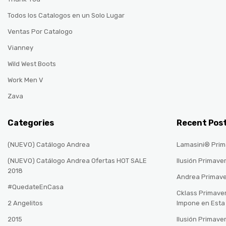
Todos los Catalogos en un Solo Lugar
Ventas Por Catalogo
Vianney
Wild West Boots
Work Men V
Zava
Categories
Recent Pos
(NUEVO) Catálogo Andrea
Lamasini® Prim
(NUEVO) Catálogo Andrea Ofertas HOT SALE
Ilusión Primave
2018
Andrea Primav
#QuedateEnCasa
Cklass Primave
2 Angelitos
Impone en Est
2015
Ilusión Primave