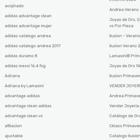
acojinado
Andrea Verano
adidas advantage clean
Joyas de Oro, 
adidas advantage mujer
vs Por Pieza
adidas catalogo andrea
Ilusion – Vera
adidas catalogo andrea 2017
Ilusion Verano
adidas duramo 8
Lamasini®️ Pri
adidas messi 16.4 fxg
Joyas de Oro 14
Adriana
Ilusion Primave
Adriana by Lamasini
VENDER JOYERÍ
advantage adidas
Andrea Primav
advantage clean adidas
Vender Joyería 
advantage clean vs
Catálogo de Oro
afiliacion
Cklass Primave
ajustable
Catalogo Ilusio