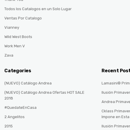
Todos los Catalogos en un Solo Lugar
Ventas Por Catalogo
Vianney
Wild West Boots
Work Men V
Zava
Categories
Recent Pos
(NUEVO) Catálogo Andrea
Lamasini® Prim
(NUEVO) Catálogo Andrea Ofertas HOT SALE
Ilusión Primave
2018
Andrea Primav
#QuedateEnCasa
Cklass Primave
2 Angelitos
Impone en Est
2015
Ilusión Primave