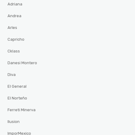
Adriana
Andrea
Arles
Capricho
Cklass
Danesi Montero
Diva
El General
El Norteño
Ferreti Minerva
Ilusion
ImporMexico