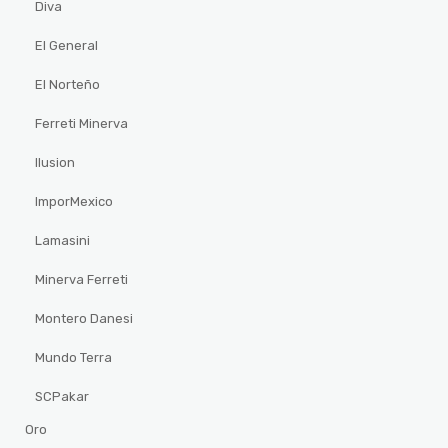
Diva
El General
El Norteño
Ferreti Minerva
Ilusion
ImporMexico
Lamasini
Minerva Ferreti
Montero Danesi
Mundo Terra
SCPakar
Oro