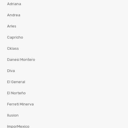
Adriana
Andrea
Arles
Capricho
Cklass
Danesi Montero
Diva
El General
El Norteño
Ferreti Minerva
Ilusion
ImporMexico