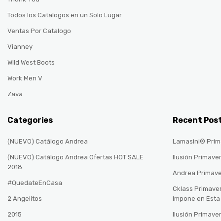
Todos los Catalogos en un Solo Lugar
Ventas Por Catalogo
Vianney
Wild West Boots
Work Men V
Zava
Categories
Recent Pos
(NUEVO) Catálogo Andrea
Lamasini® Prim
(NUEVO) Catálogo Andrea Ofertas HOT SALE
Ilusión Primave
2018
Andrea Primav
#QuedateEnCasa
Cklass Primave
2 Angelitos
Impone en Est
2015
Ilusión Primave