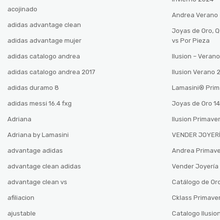
acojinado
Andrea Verano
adidas advantage clean
Joyas de Oro, 
adidas advantage mujer
vs Por Pieza
adidas catalogo andrea
Ilusion – Vera
adidas catalogo andrea 2017
Ilusion Verano
adidas duramo 8
Lamasini®️ Pri
adidas messi 16.4 fxg
Joyas de Oro 14
Adriana
Ilusion Primave
Adriana by Lamasini
VENDER JOYERÍ
advantage adidas
Andrea Primav
advantage clean adidas
Vender Joyería 
advantage clean vs
Catálogo de Oro
afiliacion
Cklass Primave
ajustable
Catalogo Ilusio