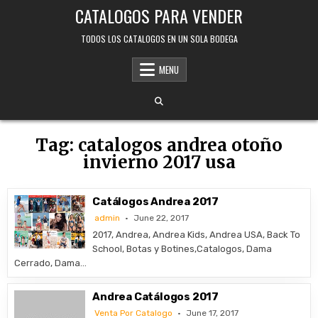
Skip
CATALOGOS PARA VENDER
to
content
TODOS LOS CATALOGOS EN UN SOLA BODEGA
MENU
Tag:
catalogos andrea otoño
invierno 2017 usa
Catálogos Andrea 2017
admin
June 22, 2017
2017, Andrea, Andrea Kids, Andrea USA, Back To
School, Botas y Botines,Catalogos, Dama
Cerrado, Dama…
Andrea Catálogos 2017
Venta Por Catalogo
June 17, 2017