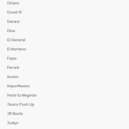
Cklass
Covid 19
Danesi
Diva
El General
El Norteno
Fajas
Ferreti
Ilusion
ImporMexico
Inicia tu Negocio
Jeans Push Up
JR Boots
Judys