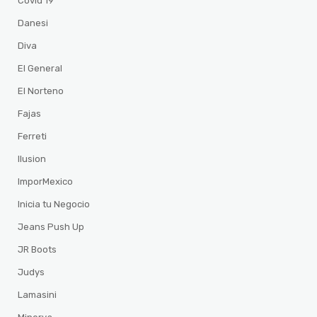
Covid 19
Danesi
Diva
El General
El Norteno
Fajas
Ferreti
Ilusion
ImporMexico
Inicia tu Negocio
Jeans Push Up
JR Boots
Judys
Lamasini