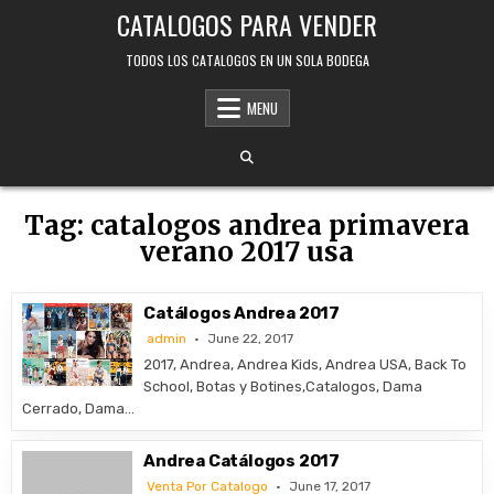
Skip
CATALOGOS PARA VENDER
to
content
TODOS LOS CATALOGOS EN UN SOLA BODEGA
MENU
Tag:
catalogos andrea primavera
verano 2017 usa
Catálogos Andrea 2017
admin
June 22, 2017
2017, Andrea, Andrea Kids, Andrea USA, Back To
School, Botas y Botines,Catalogos, Dama
Cerrado, Dama…
Andrea Catálogos 2017
Venta Por Catalogo
June 17, 2017