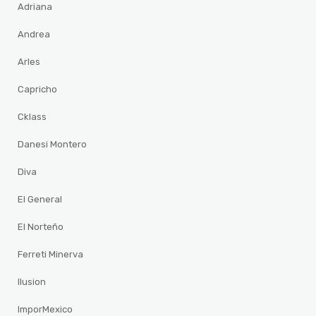
Adriana
Andrea
Arles
Capricho
Cklass
Danesi Montero
Diva
El General
El Norteño
Ferreti Minerva
Ilusion
ImporMexico