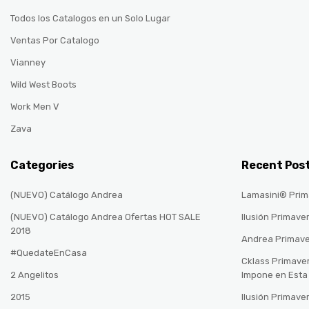
Todos los Catalogos en un Solo Lugar
Ventas Por Catalogo
Vianney
Wild West Boots
Work Men V
Zava
Categories
Recent Pos
(NUEVO) Catálogo Andrea
Lamasini® Prim
(NUEVO) Catálogo Andrea Ofertas HOT SALE
Ilusión Primave
2018
Andrea Primav
#QuedateEnCasa
Cklass Primave
2 Angelitos
Impone en Est
2015
Ilusión Primave