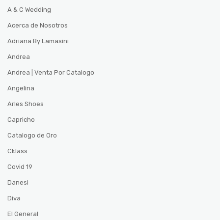
A & C Wedding
Acerca de Nosotros
Adriana By Lamasini
Andrea
Andrea | Venta Por Catalogo
Angelina
Arles Shoes
Capricho
Catalogo de Oro
Cklass
Covid 19
Danesi
Diva
El General