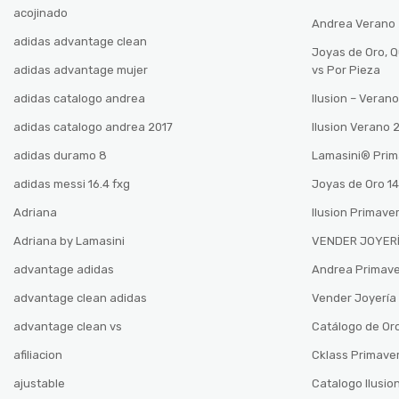
acojinado
Andrea Verano
adidas advantage clean
Joyas de Oro, 
adidas advantage mujer
vs Por Pieza
adidas catalogo andrea
Ilusion – Vera
adidas catalogo andrea 2017
Ilusion Verano
adidas duramo 8
Lamasini®️ Pri
adidas messi 16.4 fxg
Joyas de Oro 14
Adriana
Ilusion Primave
Adriana by Lamasini
VENDER JOYERÍ
advantage adidas
Andrea Primav
advantage clean adidas
Vender Joyería 
advantage clean vs
Catálogo de Oro
afiliacion
Cklass Primave
ajustable
Catalogo Ilusio