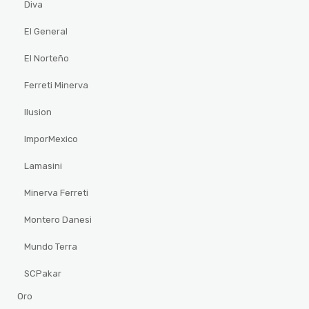
Diva
El General
El Norteño
Ferreti Minerva
Ilusion
ImporMexico
Lamasini
Minerva Ferreti
Montero Danesi
Mundo Terra
SCPakar
Oro