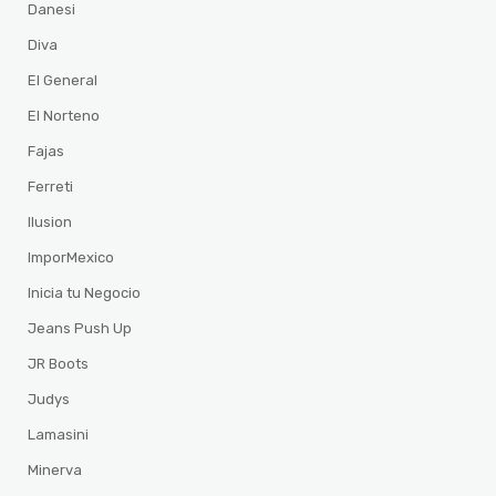
Danesi
Diva
El General
El Norteno
Fajas
Ferreti
Ilusion
ImporMexico
Inicia tu Negocio
Jeans Push Up
JR Boots
Judys
Lamasini
Minerva