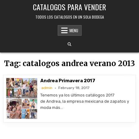
Skip
CATALOGOS PARA VENDER
to
content
TODOS LOS CATALOGOS EN UN SOLA BODEGA
MENU
Tag:
catalogos andrea verano 2013
Andrea Primavera 2017
admin
February 18, 2017
Tenemos ya los últimos catálogos 2017
de Andrea, la empresa mexicana de zapatos y
moda más…