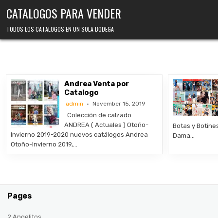
Skip
CATALOGOS PARA VENDER
to
content
TODOS LOS CATALOGOS EN UN SOLA BODEGA
Andrea Venta por
Catalogo
admin
November 15, 2019
Colección de calzado
ANDREA ( Actuales ) Otoño-
Botas y Botine
Invierno 2019-2020 nuevos catálogos Andrea
Dama…
Otoño-Invierno 2019,…
Pages
2 Angelitos