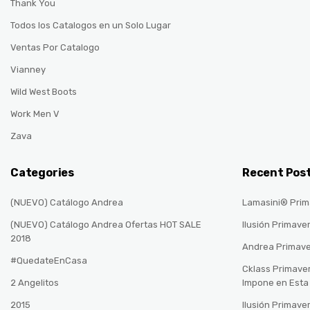
Thank You
Todos los Catalogos en un Solo Lugar
Ventas Por Catalogo
Vianney
Wild West Boots
Work Men V
Zava
Categories
Recent Pos
(NUEVO) Catálogo Andrea
Lamasini® Prim
(NUEVO) Catálogo Andrea Ofertas HOT SALE
Ilusión Primave
2018
Andrea Primav
#QuedateEnCasa
Cklass Primave
2 Angelitos
Impone en Est
2015
Ilusión Primave