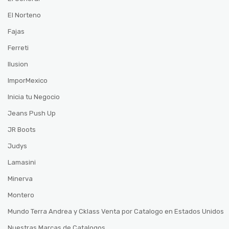
El Norteno
Fajas
Ferreti
Ilusion
ImporMexico
Inicia tu Negocio
Jeans Push Up
JR Boots
Judys
Lamasini
Minerva
Montero
Mundo Terra Andrea y Cklass Venta por Catalogo en Estados Unidos
Nuestras Marcas de Catalogos