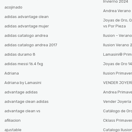
Invierno 2024
acojinado
Andrea Verano
adidas advantage clean
Joyas de Oro, 
adidas advantage mujer
vs Por Pieza
adidas catalogo andrea
Ilusion – Vera
adidas catalogo andrea 2017
Ilusion Verano
adidas duramo 8
Lamasini®️ Pri
adidas messi 16.4 fxg
Joyas de Oro 14
Adriana
Ilusion Primave
Adriana by Lamasini
VENDER JOYERÍ
advantage adidas
Andrea Primav
advantage clean adidas
Vender Joyería 
advantage clean vs
Catálogo de Oro
afiliacion
Cklass Primave
ajustable
Catalogo Ilusio