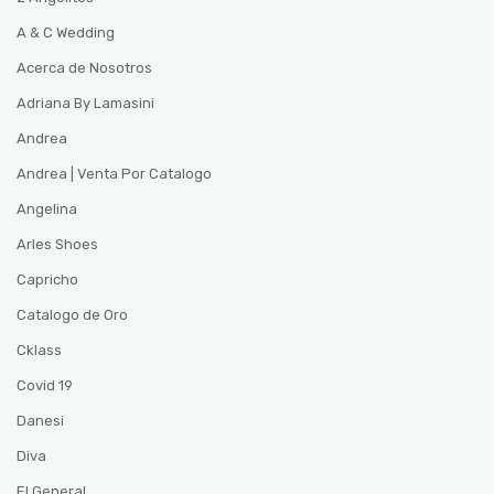
A & C Wedding
Acerca de Nosotros
Adriana By Lamasini
Andrea
Andrea | Venta Por Catalogo
Angelina
Arles Shoes
Capricho
Catalogo de Oro
Cklass
Covid 19
Danesi
Diva
El General