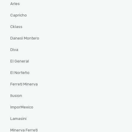
Arles
Capricho
Cklass
Danesi Montero
Diva
El General
El Norteño
Ferreti Minerva
Ilusion
ImporMexico
Lamasini
Minerva Ferreti