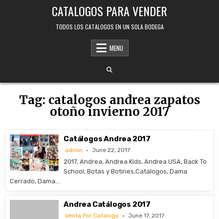
Skip
CATALOGOS PARA VENDER
to
content
TODOS LOS CATALOGOS EN UN SOLA BODEGA
MENU
Tag:
catalogos andrea zapatos
otoño invierno 2017
Catálogos Andrea 2017
admin
June 22, 2017
2017, Andrea, Andrea Kids, Andrea USA, Back To
School, Botas y Botines,Catalogos, Dama
Cerrado, Dama…
Andrea Catálogos 2017
Venta Por Catalogo
June 17, 2017